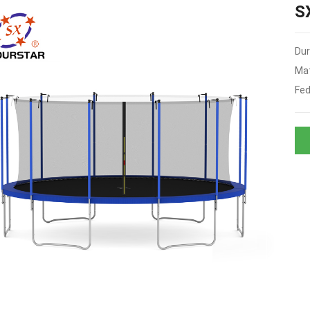
S
Du
Mat
Fed