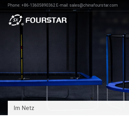
Phone
:
+86-13605890362
E-mail
:
sales@chinafourstar.com
Im Netz