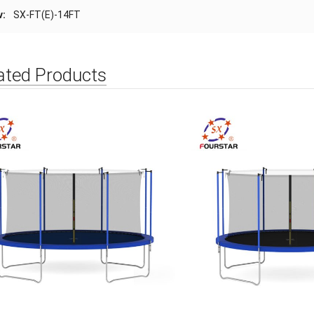
v
:
SX-FT(E)-14FT
ated Products