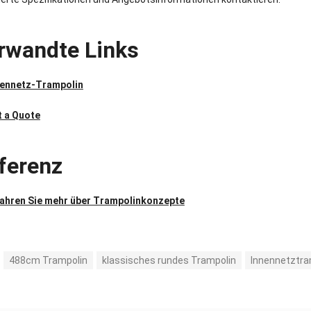
rwandte Links
nennetz-Trampolin
t a Quote
ferenz
fahren Sie mehr über Trampolinkonzepte
488cm Trampolin
klassisches rundes Trampolin
Innennetztra