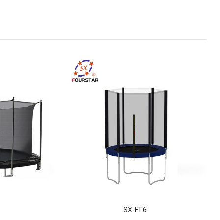
3
SX-FT6