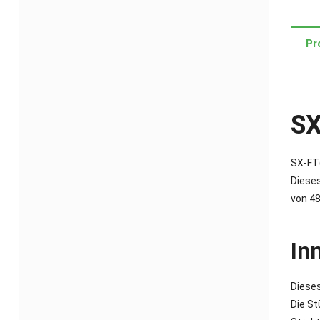
Pr
SX
SX-FT(
Dieses
von 48
In
Dieses
Die St