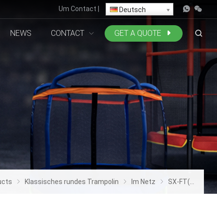
Um
Contact
|
Deutsch
NEWS
CONTACT
GET A QUOTE
ucts
Klassisches rundes Trampolin
Im Netz
SX-FT(E)-16FT