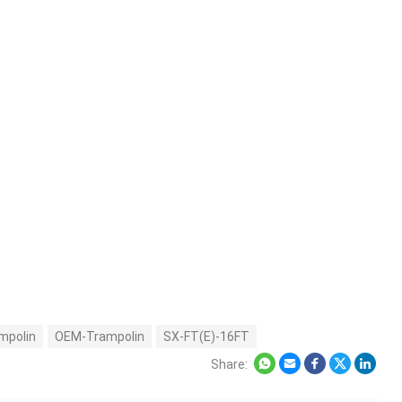
mpolin
OEM-Trampolin
SX-FT(E)-16FT
Share
: