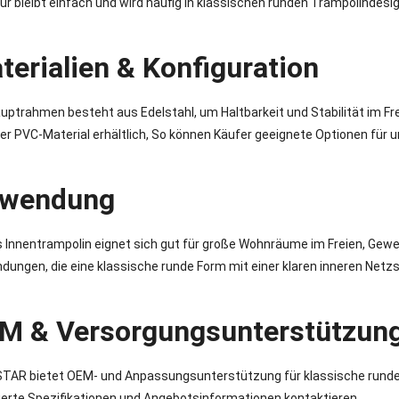
ur bleibt einfach und wird häufig in klassischen runden Trampolindes
terialien & Konfiguration
uptrahmen besteht aus Edelstahl, um Haltbarkeit und Stabilität im Fr
er PVC-Material erhältlich, So können Käufer geeignete Optionen für
wendung
 Innentrampolin eignet sich gut für große Wohnräume im Freien, Gew
ungen, die eine klassische runde Form mit einer klaren inneren Netz
M & Versorgungsunterstützun
TAR bietet OEM- und Anpassungsunterstützung für klassische runde
lierte Spezifikationen und Angebotsinformationen kontaktieren.