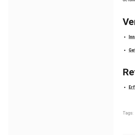
Ve
In
Ge
Re
Er
Tags
: