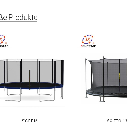
ße Produkte
SX-FT16
SX-FTO-1