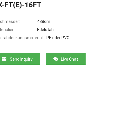
X-FT(E)-16FT
rchmesser:
488cm
erialien:
Edelstahl
erabdeckungsmaterial:
PE oder PVC
Send Inquiry
Live Chat