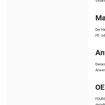
Strukt
Ma
Der Ha
PE- od
An
Dieses
Anwend
OE
FOURS
detail