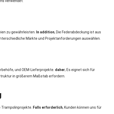
igns verwendet.
eien zu gewährleisten.
In addition
, Die Federabdeckung ist aus
 unterschiedliche Märkte und Projektanforderungen auswählen.
erbehöfe, und OEM-Lieferprojekte.
daher
, Es eignet sich für
struktur in größerem Maßstab erfordern.
g
 Trampolinprojekte.
Falls erforderlich
, Kunden können uns für