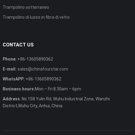
Trampolino sotterraneo
Trampolino di lusso in fibra di vetro
CONTACT US
Phone
:
+86-13605890362
E-mail
:
sales@chinafourstar.com
WhatsAPP
:
+86-13605890362
Business hours
:
Mon
–
Fri 8.30am
– 6
pm
Address
:
No.158 Yulin Rd
,
Wuhu Industrial Zone
,
Wanzhi
District
,
Wuhu City
,
Anhui
,
China