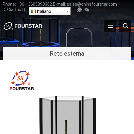
Phone
:
+86-13605890362
E-mail
:
sales@chinafourstar.com
Di
Contact
|
Italiano
Rete esterna