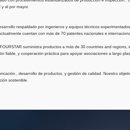
icado con procedimientos estandarizados de producción e inspección.
 y al por mayor.
rrollo respaldado por ingenieros y equipos técnicos experimentados.
actualmente cuentan con más de 70 patentes nacionales e internaciona
o, FOURSTAR suministra productos a más de 30
countries and regions
, 
n fiable, y cooperación práctica para apoyar asociaciones a largo pla
ación., desarrollo de productos, y gestión de calidad. Nuestro objetiv
ción sostenible.