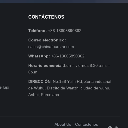
CONTÁCTENOS
Teléfono:
+86-13605890362
Correo electrónico:
sales@chinafourstar.com
WhatsApp:
+86-13605890362
Horario comercial:
Lun – viernes 8:30 a.m. –
6p.m
DIRECCIÓN
: No.158 Yulin Rd, Zona industrial
e lujo
de Wuhu, Distrito de Wanzhi,ciudad de wuhu,
Anhui, Porcelana
About Us
Contáctenos