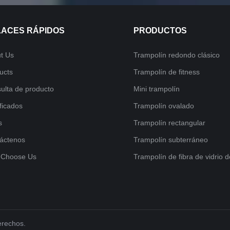
LACES RÁPIDOS
PRODUCTOS
t Us
Trampolín redondo clásico
ucts
Trampolín de fitness
ulta de producto
Mini trampolín
ificados
Trampolín ovalado
s
Trampolín rectangular
áctenos
Trampolín subterráneo
 Choose Us
Trampolín de fibra de vidrio d
erechos.