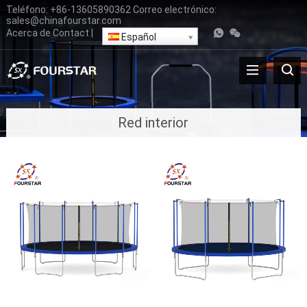
Teléfono:
+86-13605890362
Correo electrónico:
sales@chinafourstar.com
Acerca de
Contact
|
Español
Red interior