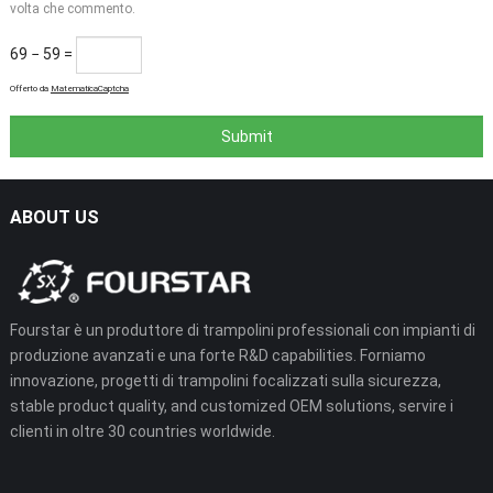
volta che commento.
69 − 59
=
Offerto da
MatematicaCaptcha
ABOUT US
Fourstar è un produttore di trampolini professionali con impianti di
produzione avanzati e una forte R&
D capabilities
. Forniamo
innovazione, progetti di trampolini focalizzati sulla sicurezza,
stable product quality
,
and customized OEM solutions
, servire i
clienti in oltre 30
countries worldwide
.