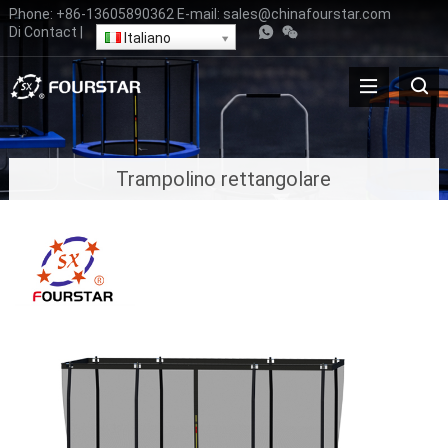
Phone
:
+86-13605890362
E-mail
:
sales@chinafourstar.com
Di
Contact
|
Italiano
Trampolino rettangolare