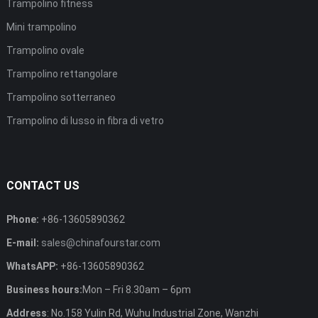
Trampolino fitness
Mini trampolino
Trampolino ovale
Trampolino rettangolare
Trampolino sotterraneo
Trampolino di lusso in fibra di vetro
CONTACT US
Phone
:
+86-13605890362
E-mail
:
sales@chinafourstar.com
WhatsAPP
:
+86-13605890362
Business hours
:
Mon
–
Fri 8.30am
– 6
pm
Address
:
No.158 Yulin Rd
,
Wuhu Industrial Zone
,
Wanzhi