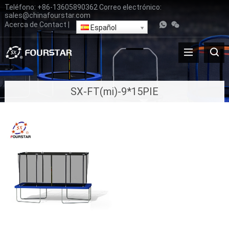
Teléfono:
+86-13605890362
Correo electrónico:
sales@chinafourstar.com
Acerca de
Contact
|
Español
SX-FT(mi)-9*15PIE